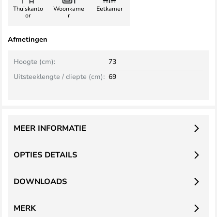
Thuiskanto
Woonkame
Eetkamer
or
r
Afmetingen
Hoogte (cm):
73
Uitsteeklengte / diepte (cm):
69
MEER INFORMATIE
OPTIES DETAILS
DOWNLOADS
MERK