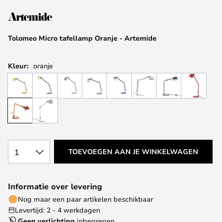
van
de
afbeeldingen-
Tolomeo Micro tafellamp Oranje - Artemide
gallerij
Kleur:
oranje
1
TOEVOEGEN AAN JE WINKELWAGEN
Informatie over levering
Nog maar een paar artikelen beschikbaar
Levertijd: 2 - 4 werkdagen
Geen verlichting
inbegrepen