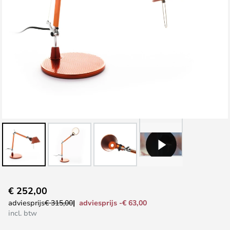
Ga
€ 252,00
naar
adviesprijs -€ 63,00
adviesprijs
€ 315,00
het
incl. btw
begin