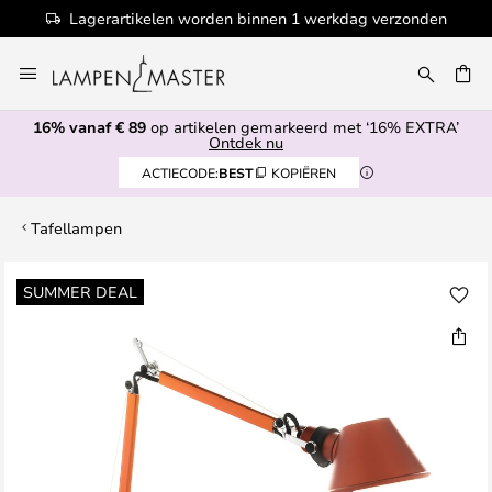
verzonden
100+ designermerken
Ga
naar
EN
de
16% vanaf € 89
op artikelen gemarkeerd met ‘16% EXTRA’
inhoud
Ontdek nu
ACTIECODE:
BEST
KOPIËREN
Tafellampen
Ga
SUMMER DEAL
naar
het
einde
van
de
afbeeldingen-
gallerij