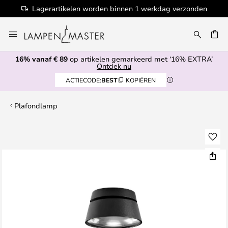
Lagerartikelen worden binnen 1 werkdag verzonden
Ga
naar
EN
de
16% vanaf € 89
op artikelen gemarkeerd met ‘16% EXTRA’
inhoud
Ontdek nu
ACTIECODE:
BEST
KOPIËREN
Plafondlamp
Ga
naar
het
einde
van
de
afbeeldingen-
gallerij