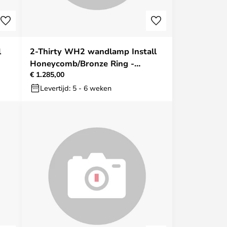
l
2-Thirty WH2 wandlamp Install
Honeycomb/Bronze Ring -
€ 1.285,00
Trizo21
Levertijd: 5 - 6 weken