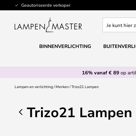
Ga
Geautoriseerde verkoper
naar
de
Je
inhoud
kunt
hier
zoeken
BINNENVERLICHTING
BUITENVERL
in
de
webwinkel
16% vanaf € 89
op art
Lampen en verlichting
Merken
Trizo21 Lampen
Trizo21 Lampen