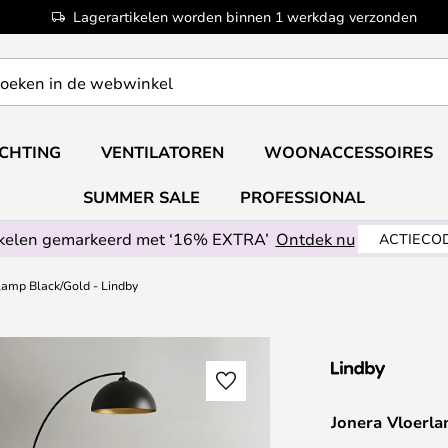
Lagerartikelen worden binnen 1 werkdag verzonden
ICHTING
VENTILATOREN
WOONACCESSOIRES
SUMMER SALE
PROFESSIONAL
ikelen gemarkeerd met ‘16% EXTRA’
Ontdek nu
ACTIECOD
lamp Black/Gold - Lindby
Jonera Vloerla