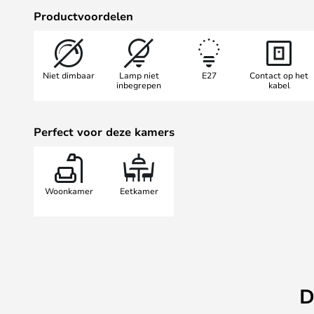
nemen dan strikt noodzakelijk. Of
Productvoordelen
een goed boek of vrienden en fami
het hart van uw huis in een oase va
Niet dimbaar
Lamp niet
E27
Contact op het
inbegrepen
kabel
Perfect voor deze kamers
Woonkamer
Eetkamer
D