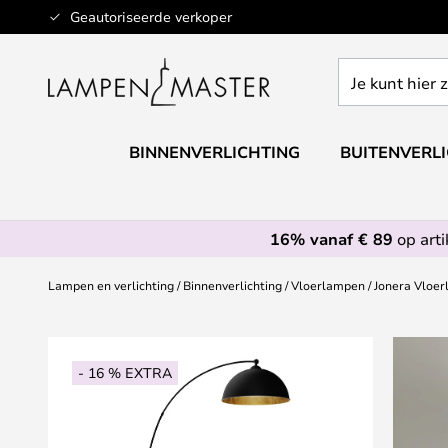
Ga
Geautoriseerde verkoper
naar
de
Je
inhoud
kunt
hier
zoeken
BINNENVERLICHTING
BUITENVERL
in
de
webwinkel
16% vanaf € 89
op art
Lampen en verlichting
Binnenverlichting
Vloerlampen
Jonera Vloer
Ga
naar
- 16 % EXTRA
het
einde