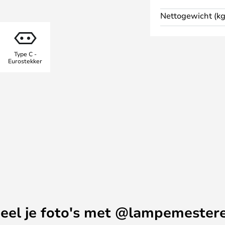
 u nu ontspant op de bank met
Nettogewicht (kg
lie ontvangt, Jonera verandert
n comfort en prachtig licht..
Type C -
Eurostekker
eel je foto's met @lampemester