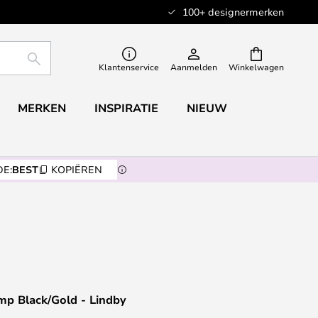
100+ designermerken
ZOEKEN
Klantenservice
Aanmelden
Winkelwagen
MERKEN
INSPIRATIE
NIEUW
E:
BEST
KOPIËREN
mp Black/Gold - Lindby