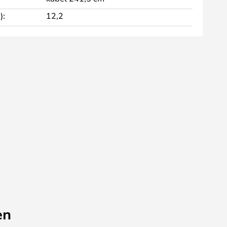
):
12,2
en