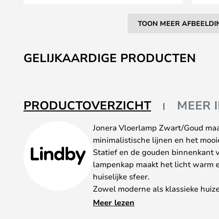
TOON MEER AFBEELDI
Ga
naar
GELIJKAARDIGE PRODUCTEN
het
begin
van
de
PRODUCTOVERZICHT
MEER 
afbeeldingen-
gallerij
Jonera Vloerlamp Zwart/Goud maak
minimalistische lijnen en het mooi
Statief en de gouden binnenkant
lampenkap maakt het licht warm e
huiselijke sfeer.
Zowel moderne als klassieke huize
de mooie boog die een zelfverzeke
Meer lezen
de woonkamer, slaapkamer of kant