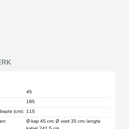
ERK
45
185
diepte (cm):
115
en:
Ø kap 45 cm; Ø voet 35 cm; lengte
kabel 241,5 cm