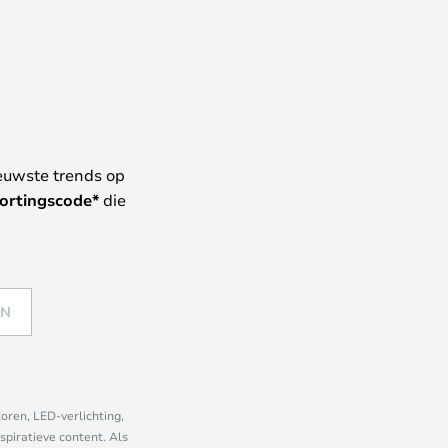
euwste trends op
ortingscode*
die
EN
oren, LED-verlichting,
piratieve content. Als