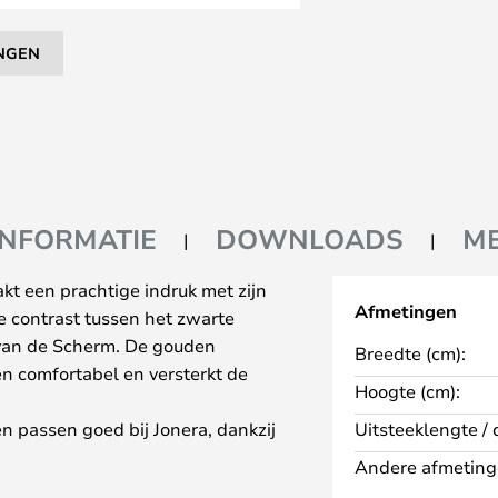
NGEN
INFORMATIE
DOWNLOADS
M
t een prachtige indruk met zijn
Afmetingen
e contrast tussen het zwarte
 van de Scherm. De gouden
Breedte (cm):
n comfortabel en versterkt de
Hoogte (cm):
n passen goed bij Jonera, dankzij
Uitsteeklengte / 
rde esthetische toets geeft aan
Andere afmeting
oor zonder meer ruimte in te