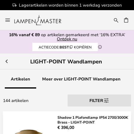
Lagerartikelen worden binnen 1 werkdag verzonden
Ga
naar
EN
de
16% vanaf € 89
op artikelen gemarkeerd met ‘16% EXTRA’
inhoud
Ontdek nu
ACTIECODE:
BEST
KOPIËREN
LIGHT-POINT Wandlampen
Artikelen
Meer over LIGHT-POINT Wandlampen
144 artikelen
FILTER
Shadow 1 Plafondlamp IP54 2700/3000K
Brass - LIGHT-POINT
€ 396,00