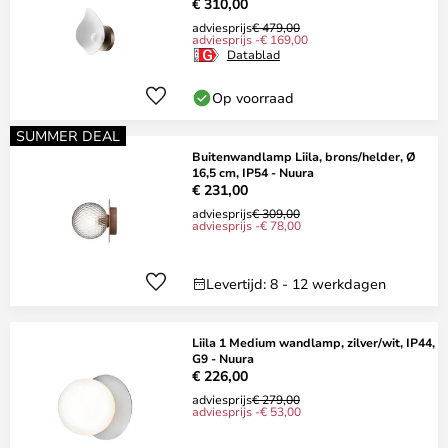
€ 310,00
adviesprijs
€ 479,00
adviesprijs -€ 169,00
Datablad
Op voorraad
SUMMER DEAL
Buitenwandlamp Liila, brons/helder, Ø
16,5 cm, IP54 - Nuura
€ 231,00
adviesprijs
€ 309,00
adviesprijs -€ 78,00
Levertijd: 8 - 12 werkdagen
Liila 1 Medium wandlamp, zilver/wit, IP44,
G9 - Nuura
€ 226,00
adviesprijs
€ 279,00
adviesprijs -€ 53,00