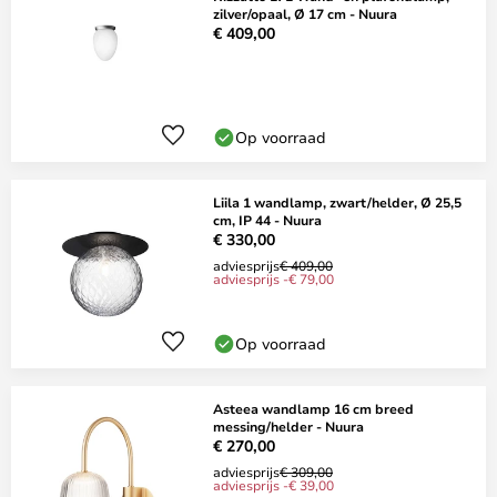
zilver/opaal, Ø 17 cm - Nuura
€ 409,00
Op voorraad
Liila 1 wandlamp, zwart/helder, Ø 25,5
cm, IP 44 - Nuura
€ 330,00
adviesprijs
€ 409,00
adviesprijs -€ 79,00
Op voorraad
Asteea wandlamp 16 cm breed
messing/helder - Nuura
€ 270,00
adviesprijs
€ 309,00
adviesprijs -€ 39,00