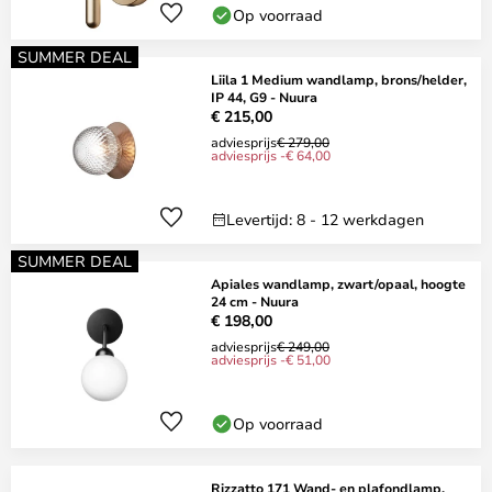
Op voorraad
SUMMER DEAL
Liila 1 Medium wandlamp, brons/helder,
IP 44, G9 - Nuura
€ 215,00
adviesprijs
€ 279,00
adviesprijs -€ 64,00
Levertijd: 8 - 12 werkdagen
SUMMER DEAL
Apiales wandlamp, zwart/opaal, hoogte
24 cm - Nuura
€ 198,00
adviesprijs
€ 249,00
adviesprijs -€ 51,00
Op voorraad
Rizzatto 171 Wand- en plafondlamp,