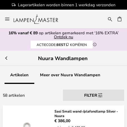
en worden binnen 1 werkdag verzonden
100
Ga
naar
EN
de
16% vanaf € 89
op artikelen gemarkeerd met ‘16% EXTRA’
inhoud
Ontdek nu
ACTIECODE:
BEST
KOPIËREN
Nuura Wandlampen
Artikelen
Meer over Nuura Wandlampen
58 artikelen
FILTER
Sasi Small wand-/plafondlamp Silver -
Nuura
€ 386,00