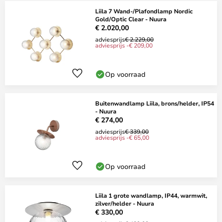
Liila 7 Wand-/Plafondlamp Nordic
Gold/Optic Clear - Nuura
€ 2.020,00
adviesprijs
€ 2.229,00
adviesprijs -€ 209,00
Op voorraad
Buitenwandlamp Liila, brons/helder, IP54
- Nuura
€ 274,00
adviesprijs
€ 339,00
adviesprijs -€ 65,00
Op voorraad
Liila 1 grote wandlamp, IP44, warmwit,
zilver/helder - Nuura
€ 330,00