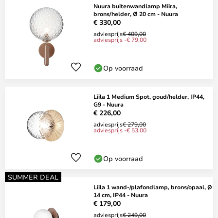
Nuura buitenwandlamp Miira,
brons/helder, Ø 20 cm - Nuura
€ 330,00
adviesprijs
€ 409,00
adviesprijs -€ 79,00
Op voorraad
Liila 1 Medium Spot, goud/helder, IP44,
G9 - Nuura
€ 226,00
adviesprijs
€ 279,00
adviesprijs -€ 53,00
Op voorraad
SUMMER DEAL
Liila 1 wand-/plafondlamp, brons/opaal, Ø
14 cm, IP44 - Nuura
€ 179,00
adviesprijs
€ 249,00