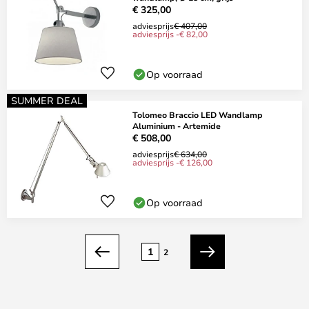
€ 325,00
adviesprijs
€ 407,00
adviesprijs -€ 82,00
Op voorraad
SUMMER DEAL
Tolomeo Braccio LED Wandlamp
Aluminium - Artemide
€ 508,00
adviesprijs
€ 634,00
adviesprijs -€ 126,00
Op voorraad
Pagina
1
2
Vorige
Volgende