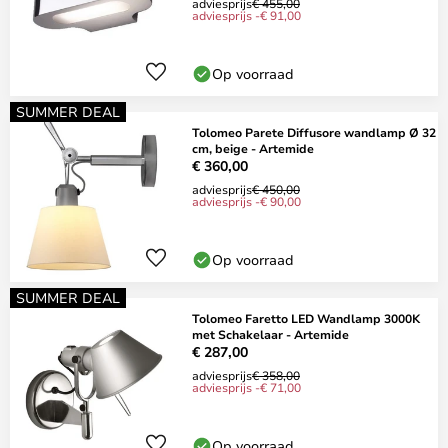
adviesprijs
€ 455,00
adviesprijs -€ 91,00
Op voorraad
SUMMER DEAL
Tolomeo Parete Diffusore wandlamp Ø 32
cm, beige - Artemide
€ 360,00
adviesprijs
€ 450,00
adviesprijs -€ 90,00
Op voorraad
SUMMER DEAL
Tolomeo Faretto LED Wandlamp 3000K
met Schakelaar - Artemide
€ 287,00
adviesprijs
€ 358,00
adviesprijs -€ 71,00
Op voorraad