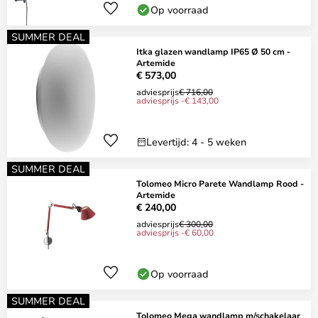
Op voorraad
SUMMER DEAL
Itka glazen wandlamp IP65 Ø 50 cm -
Artemide
€ 573,00
adviesprijs
€ 716,00
adviesprijs -€ 143,00
Levertijd: 4 - 5 weken
SUMMER DEAL
Tolomeo Micro Parete Wandlamp Rood -
Artemide
€ 240,00
adviesprijs
€ 300,00
adviesprijs -€ 60,00
Op voorraad
SUMMER DEAL
Tolomeo Mega wandlamp m/schakelaar