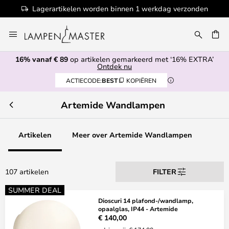
rkdag verzonden
100+ designermerken
Ga
naar
EN
de
16% vanaf € 89
op artikelen gemarkeerd met ‘16% EXTRA’
inhoud
Ontdek nu
ACTIECODE:
BEST
KOPIËREN
Artemide Wandlampen
Artikelen
Meer over Artemide Wandlampen
107 artikelen
FILTER
SUMMER DEAL
Dioscuri 14 plafond-/wandlamp,
opaalglas, IP44 - Artemide
€ 140,00