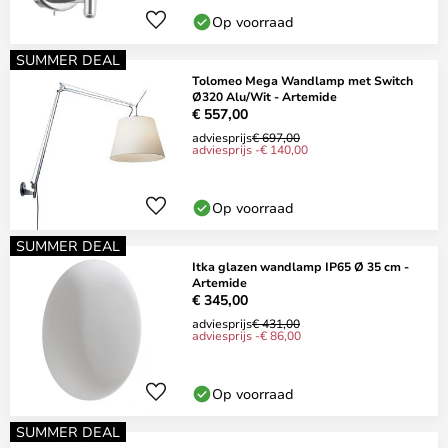
Op voorraad
SUMMER DEAL
Tolomeo Mega Wandlamp met Switch
Ø320 Alu/Wit - Artemide
€ 557,00
adviesprijs
€ 697,00
adviesprijs -€ 140,00
Op voorraad
SUMMER DEAL
Itka glazen wandlamp IP65 Ø 35 cm -
Artemide
€ 345,00
adviesprijs
€ 431,00
adviesprijs -€ 86,00
Op voorraad
SUMMER DEAL